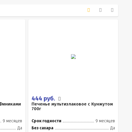
444 руб.
 Финиками
Печенье мультизлаковое с Кунжутом
700г
9 месяцев
Срок годности
9 месяцев
Да
Без сахара
Да