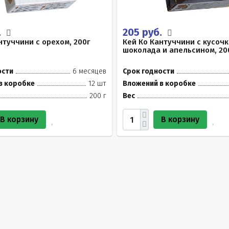
.
205 руб.
нтуччини с орехом, 200г
Кей Ко Кантуччини с кусоч
шоколада и апельсином, 20
ости
6 месяцев
Срок годности
в коробке
12 шт
Вложений в коробке
200 г
Вес
В корзину
В корзину