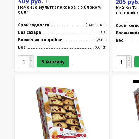
409 руб.
205 руб
Печенье мультизлаковое с Яблоком
Кей Ко Та
600г
солёной к
Срок годности
9 месяцев
Срок годн
Без сахара
Да
Вложений 
Вложений в коробке
штучно
Вес
Вес
0.6 кг
В корзину