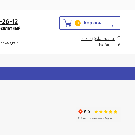
-26-12
Корзина
0
есплатный
zakaz@sladrus.ru 
 выходной
г.
 Изобильный