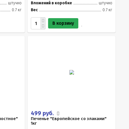
штучно
Вложений в коробке
штучно
0.7 кг
Вес
0.7 кг
В корзину
499 руб.
постное"
Печенье "Европейское со злаками"
1кг