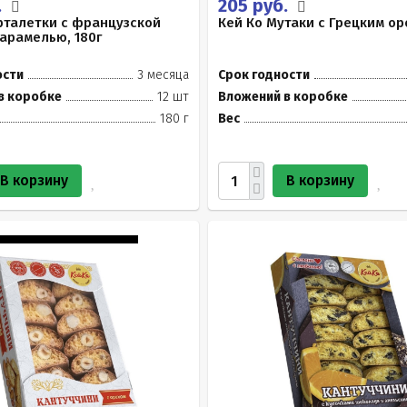
.
205 руб.
рталетки с французской
Кей Ко Мутаки с Грецким ор
арамелью, 180г
ости
3 месяца
Срок годности
в коробке
12 шт
Вложений в коробке
180 г
Вес
В корзину
В корзину