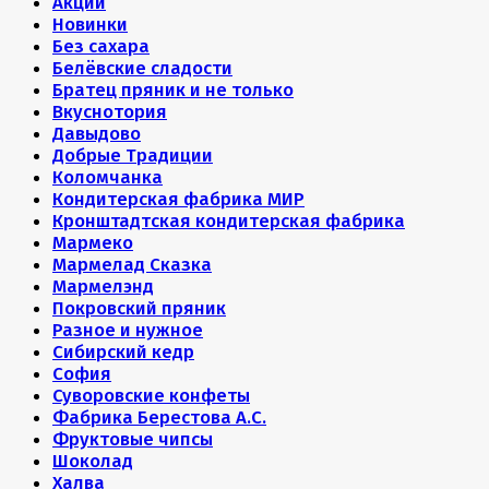
Акции
Новинки
Без сахара
Белёвские сладости
Братец пряник и не только
Вкуснотория
Давыдово
Добрые Традиции
Коломчанка
Кондитерская фабрика МИР
Кронштадтская кондитерская фабрика
Мармеко
Мармелад Сказка
Мармелэнд
Покровский пряник
Разное и нужное
Сибирский кедр
София
Суворовские конфеты
Фабрика Берестова А.С.
Фруктовые чипсы
Шоколад
Халва