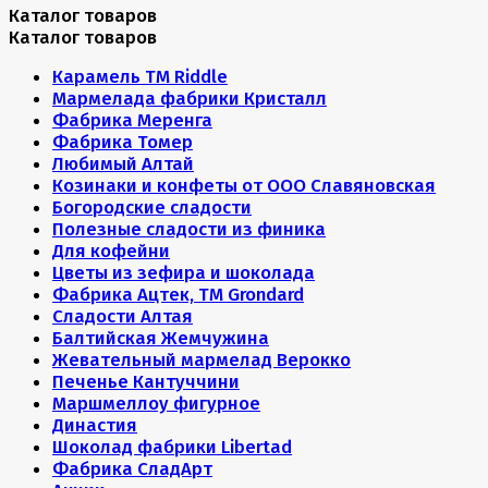
Каталог товаров
Каталог товаров
Карамель ТМ Riddle
Мармелада фабрики Кристалл
Фабрика Меренга
Фабрика Томер
Любимый Алтай
Козинаки и конфеты от ООО Славяновская
Богородские сладости
Полезные сладости из финика
Для кофейни
Цветы из зефира и шоколада
Фабрика Ацтек, ТМ Grondard
Сладости Алтая
Балтийская Жемчужина
Жевательный мармелад Верокко
Печенье Кантуччини
Маршмеллоу фигурное
Династия
Шоколад фабрики Libertad
Фабрика СладАрт