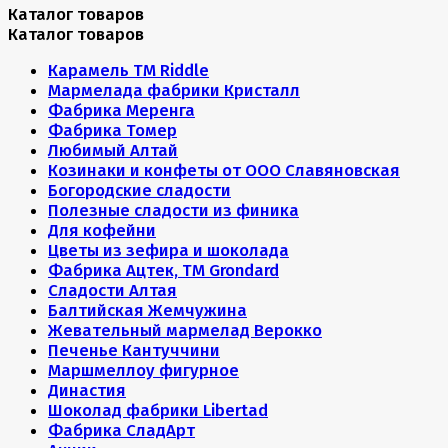
Каталог товаров
Каталог товаров
Карамель ТМ Riddle
Мармелада фабрики Кристалл
Фабрика Меренга
Фабрика Томер
Любимый Алтай
Козинаки и конфеты от ООО Славяновская
Богородские сладости
Полезные сладости из финика
Для кофейни
Цветы из зефира и шоколада
Фабрика Ацтек, ТМ Grondard
Сладости Алтая
Балтийская Жемчужина
Жевательный мармелад Верокко
Печенье Кантуччини
Маршмеллоу фигурное
Династия
Шоколад фабрики Libertad
Фабрика СладАрт