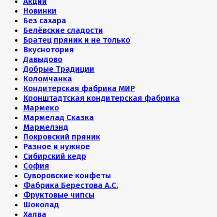
Акции
Новинки
Без сахара
Белёвские сладости
Братец пряник и не только
Вкуснотория
Давыдово
Добрые Традиции
Коломчанка
Кондитерская фабрика МИР
Кронштадтская кондитерская фабрика
Мармеко
Мармелад Сказка
Мармелэнд
Покровский пряник
Разное и нужное
Сибирский кедр
София
Суворовские конфеты
Фабрика Берестова А.С.
Фруктовые чипсы
Шоколад
Халва