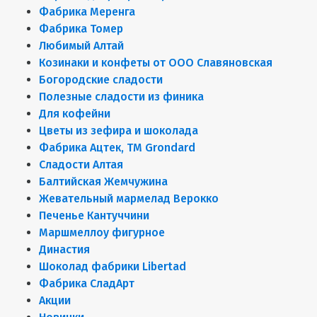
Фабрика Меренга
Фабрика Томер
Любимый Алтай
Козинаки и конфеты от ООО Славяновская
Богородские сладости
Полезные сладости из финика
Для кофейни
Цветы из зефира и шоколада
Фабрика Ацтек, ТМ Grondard
Сладости Алтая
Балтийская Жемчужина
Жевательный мармелад Верокко
Печенье Кантуччини
Маршмеллоу фигурное
Династия
Шоколад фабрики Libertad
Фабрика СладАрт
Акции