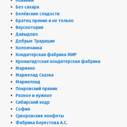
Новинки
Без сахара
Белёвские сладости
Братец пряник и не только
Вкуснотория
Давыдово
Добрые Традиции
Коломчанка
Кондитерская фабрика МИР
Кронштадтская кондитерская фабрика
Мармеко
Мармелад Сказка
Мармелэнд
Покровский пряник
Разное и нужное
Сибирский кедр
София
Суворовские конфеты
Фабрика Берестова А.С.