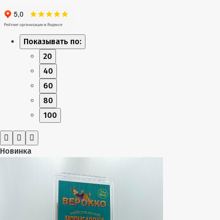
Показывать по:
20
40
60
80
100
Новинка