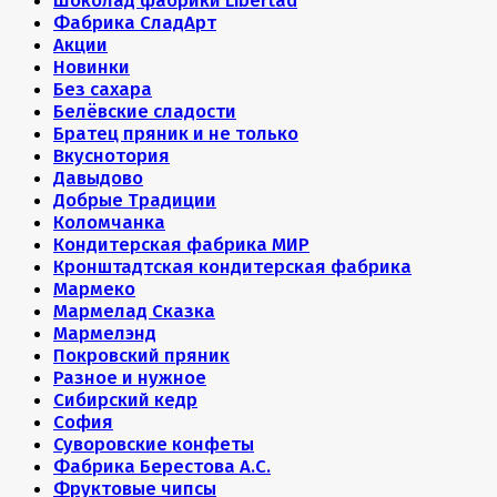
Шоколад фабрики Libertad
Фабрика СладАрт
Акции
Новинки
Без сахара
Белёвские сладости
Братец пряник и не только
Вкуснотория
Давыдово
Добрые Традиции
Коломчанка
Кондитерская фабрика МИР
Кронштадтская кондитерская фабрика
Мармеко
Мармелад Сказка
Мармелэнд
Покровский пряник
Разное и нужное
Сибирский кедр
София
Суворовские конфеты
Фабрика Берестова А.С.
Фруктовые чипсы