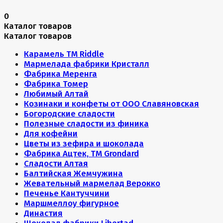
0
Каталог товаров
Каталог товаров
Карамель ТМ Riddle
Мармелада фабрики Кристалл
Фабрика Меренга
Фабрика Томер
Любимый Алтай
Козинаки и конфеты от ООО Славяновская
Богородские сладости
Полезные сладости из финика
Для кофейни
Цветы из зефира и шоколада
Фабрика Ацтек, ТМ Grondard
Сладости Алтая
Балтийская Жемчужина
Жевательный мармелад Верокко
Печенье Кантуччини
Маршмеллоу фигурное
Династия