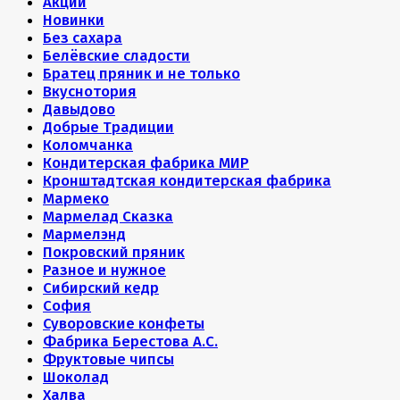
Акции
Новинки
Без сахара
Белёвские сладости
Братец пряник и не только
Вкуснотория
Давыдово
Добрые Традиции
Коломчанка
Кондитерская фабрика МИР
Кронштадтская кондитерская фабрика
Мармеко
Мармелад Сказка
Мармелэнд
Покровский пряник
Разное и нужное
Сибирский кедр
София
Суворовские конфеты
Фабрика Берестова А.С.
Фруктовые чипсы
Шоколад
Халва