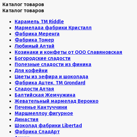
Каталог товаров
Каталог товаров
Карамель ТМ Riddle
Мармелада фабрики Кристалл
Фабрика Меренга
Фабрика Томер
Любимый Алтай
Козинаки и конфеты от ООО Славяновская
Богородские сладости
Полезные сладости из финика
Для кофейни
Цветы из зефира и шоколада
Фабрика Ацтек, ТМ Grondard
Сладости Алтая
Балтийская Жемчужина
Жевательный мармелад Верокко
Печенье Кантуччини
Маршмеллоу фигурное
Династия
Шоколад фабрики Libertad
Фабрика СладАрт