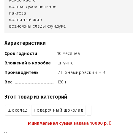
какао масло
молоко сухое цельное
лактоза
молочный жир
возможны следы фундука
кешью
арахиса
Характеристики
какао продуктов не менее 28%
кандурин
Срок годности
10 месяцев
шоколадно-ореховая паста
Вложений в коробке
штучно
пищевой краситель.
Производитель
ИП Знамировский Н.В.
Вес
120 г
Этот товар из категорий
Шоколад
Подарочный шоколад
Минимальная сумма заказа 10000 р.