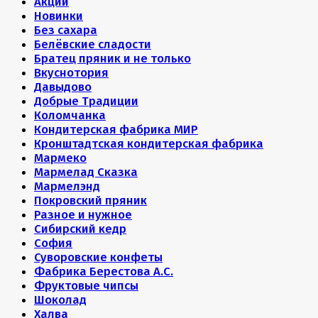
Акции
Новинки
Без сахара
Белёвские сладости
Братец пряник и не только
Вкуснотория
Давыдово
Добрые Традиции
Коломчанка
Кондитерская фабрика МИР
Кронштадтская кондитерская фабрика
Мармеко
Мармелад Сказка
Мармелэнд
Покровский пряник
Разное и нужное
Сибирский кедр
София
Суворовские конфеты
Фабрика Берестова А.С.
Фруктовые чипсы
Шоколад
Халва