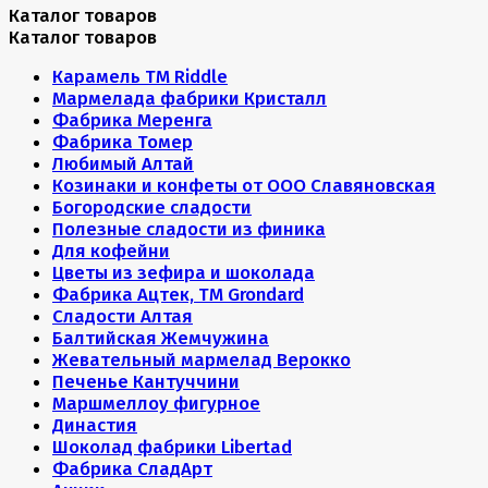
Каталог товаров
Каталог товаров
Карамель ТМ Riddle
Мармелада фабрики Кристалл
Фабрика Меренга
Фабрика Томер
Любимый Алтай
Козинаки и конфеты от ООО Славяновская
Богородские сладости
Полезные сладости из финика
Для кофейни
Цветы из зефира и шоколада
Фабрика Ацтек, ТМ Grondard
Сладости Алтая
Балтийская Жемчужина
Жевательный мармелад Верокко
Печенье Кантуччини
Маршмеллоу фигурное
Династия
Шоколад фабрики Libertad
Фабрика СладАрт