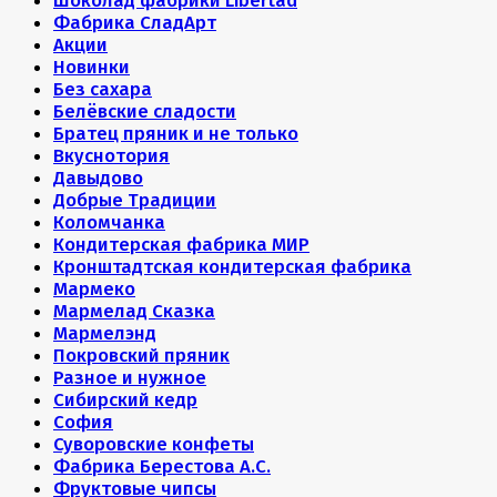
Шоколад фабрики Libertad
Фабрика СладАрт
Акции
Новинки
Без сахара
Белёвские сладости
Братец пряник и не только
Вкуснотория
Давыдово
Добрые Традиции
Коломчанка
Кондитерская фабрика МИР
Кронштадтская кондитерская фабрика
Мармеко
Мармелад Сказка
Мармелэнд
Покровский пряник
Разное и нужное
Сибирский кедр
София
Суворовские конфеты
Фабрика Берестова А.С.
Фруктовые чипсы